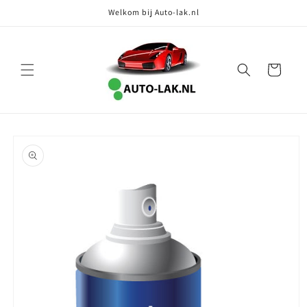
Meteen
Welkom bij Auto-lak.nl
naar de
content
Winkelwagen
Ga direct naar
productinformatie