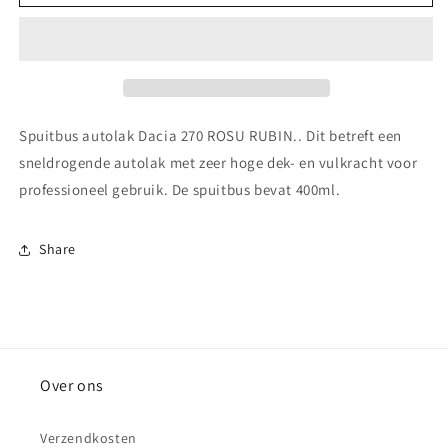
autolak
autolak
Dacia 270 ROSU
Dacia 270 ROSU
RUBIN.
RUBIN.
Spuitbus autolak Dacia 270 ROSU RUBIN.. Dit betreft een
sneldrogende autolak met zeer hoge dek- en vulkracht voor
professioneel gebruik. De spuitbus bevat 400ml.
Share
Over ons
Verzendkosten