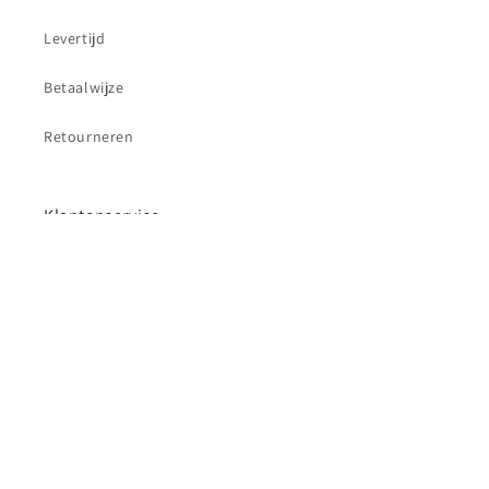
Levertijd
Betaalwijze
Retourneren
Klantenservice
Contact
Betaalmethoden
© 2026,
Auto-lak.nl
Privacybeleid
Terugbetalingsbeleid