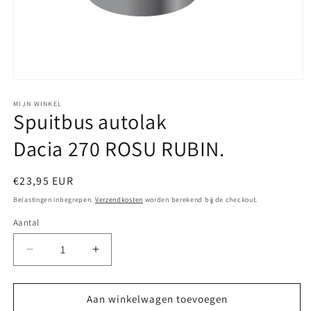
Media
1
openen
MIJN WINKEL
Spuitbus autolak
in
modaal
Dacia 270 ROSU RUBIN.
Normale
€23,95 EUR
prijs
Belastingen inbegrepen.
Verzendkosten
worden berekend bij de checkout.
Aantal
Aantal
Aantal
verlagen
verhogen
voor
voor
Spuitbus
Spuitbus
Aan winkelwagen toevoegen