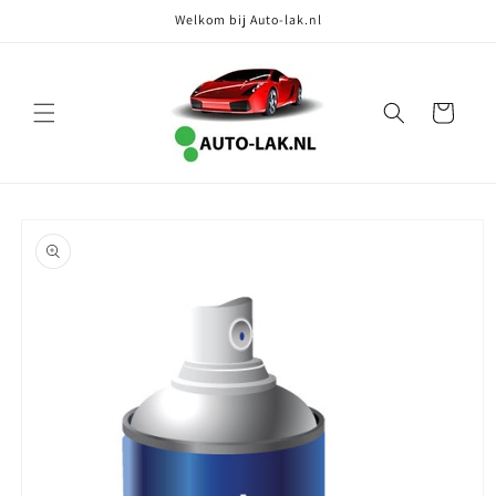
Meteen
Welkom bij Auto-lak.nl
naar de
content
Winkelwagen
Ga direct naar
productinformatie