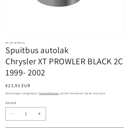
Media
1
openen
MIJN WINKEL
Spuitbus autolak
in
modaal
Chrysler XT PROWLER BLACK 2C
1999- 2002
Normale
€23,95 EUR
prijs
Belastingen inbegrepen.
Verzendkosten
worden berekend bij de checkout.
Aantal
Aantal
Aantal
verlagen
verhogen