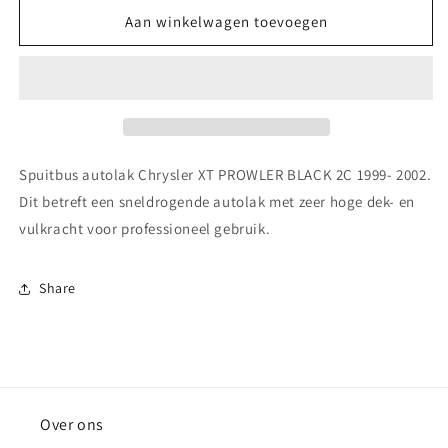
voor
voor
Spuitbus
Spuitbus
Aan winkelwagen toevoegen
autolak
autolak
Chrysler XT PROWLER
Chrysler XT PROWLER
BLACK
BLACK
2C
2C
1999-
1999-
2002
2002
Spuitbus autolak Chrysler XT PROWLER BLACK 2C 1999- 2002.
Dit betreft een sneldrogende autolak met zeer hoge dek- en
vulkracht voor professioneel gebruik.
Share
Over ons