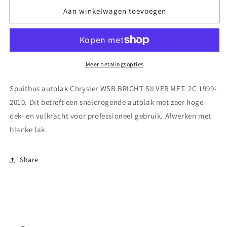
voor
voor
Spuitbus
Spuitbus
Aan winkelwagen toevoegen
autolak
autolak
Chrysler WSB BRIGHT
Chrysler WSB BRIGHT
SILVER
SILVER
MET.
MET.
2C
2C
Meer betalingsopties
1999-
1999-
2010
2010
Spuitbus autolak Chrysler WSB BRIGHT SILVER MET. 2C 1999-
2010. Dit betreft een sneldrogende autolak met zeer hoge
dek- en vulkracht voor professioneel gebruik. Afwerken met
blanke lak.
Share