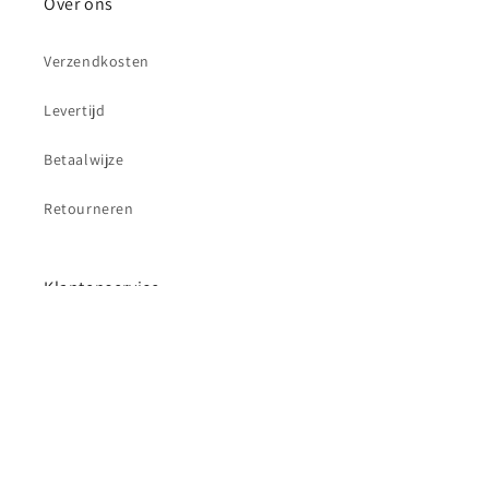
Over ons
Verzendkosten
Levertijd
Betaalwijze
Retourneren
Klantenservice
Contact
Betaalmethoden