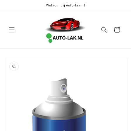
Meteen
Welkom bij Auto-lak.nl
naar de
content
Winkelwagen
Ga direct naar
productinformatie