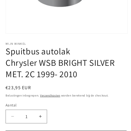
Media
1
openen
MIJN WINKEL
Spuitbus autolak
in
modaal
Chrysler WSB BRIGHT SILVER
MET. 2C 1999- 2010
Normale
€23,95 EUR
prijs
Belastingen inbegrepen.
Verzendkosten
worden berekend bij de checkout.
Aantal
Aantal
Aantal
verlagen
verhogen