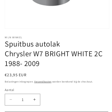
Media
1
openen
MIJN WINKEL
Spuitbus autolak
in
modaal
Chrysler W7 BRIGHT WHITE 2C
1988- 2009
Normale
€23,95 EUR
prijs
Belastingen inbegrepen.
Verzendkosten
worden berekend bij de checkout.
Aantal
Aantal
Aantal
verlagen
verhogen