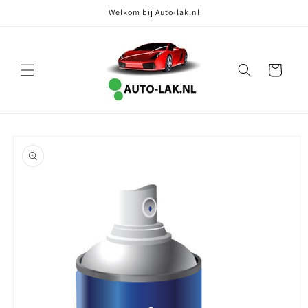
Meteen
Welkom bij Auto-lak.nl
naar de
content
Winkelwagen
Ga direct naar
productinformatie