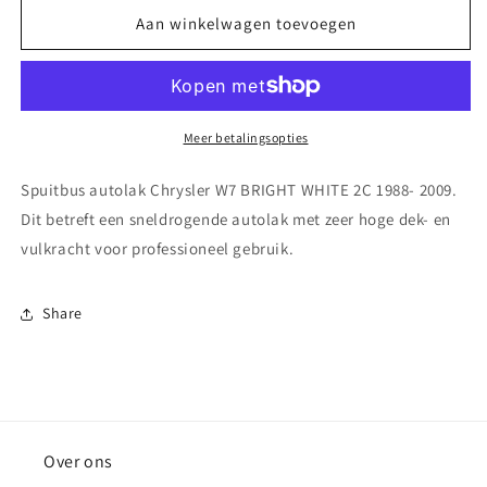
voor
voor
Spuitbus
Spuitbus
Aan winkelwagen toevoegen
autolak
autolak
Chrysler W7 BRIGHT
Chrysler W7 BRIGHT
WHITE
WHITE
2C
2C
1988-
1988-
Meer betalingsopties
2009
2009
Spuitbus autolak Chrysler W7 BRIGHT WHITE 2C 1988- 2009.
Dit betreft een sneldrogende autolak met zeer hoge dek- en
vulkracht voor professioneel gebruik.
Share
Over ons