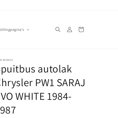
Inloggen
Winkelwagen
Uitlegpagina's
JN WINKEL
puitbus autolak
Chrysler PW1 SARAJ
EVO WHITE 1984-
1987