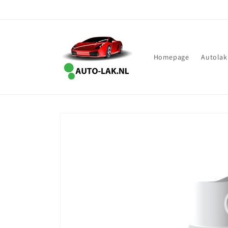
Meteen
naar de
content
Homepage
Autolak
Ga direct naar
productinformatie