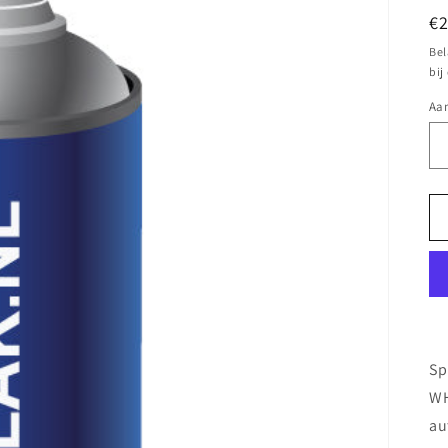
N
€
pr
Bel
bij
Aan
Sp
WH
au