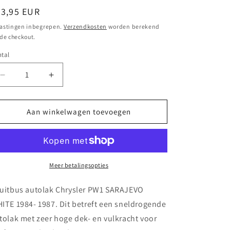
ormale
23,95 EUR
ijs
astingen inbegrepen.
Verzendkosten
worden berekend
 de checkout.
tal
Aantal
Aantal
verlagen
verhogen
voor
voor
Spuitbus
Spuitbus
Aan winkelwagen toevoegen
autolak
autolak
Chrysler PW1 SARAJEVO
Chrysler PW1 SARAJEVO
WHITE
WHITE
1984-
1984-
1987
1987
Meer betalingsopties
uitbus autolak Chrysler PW1 SARAJEVO
ITE 1984- 1987. Dit betreft een sneldrogende
tolak met zeer hoge dek- en vulkracht voor