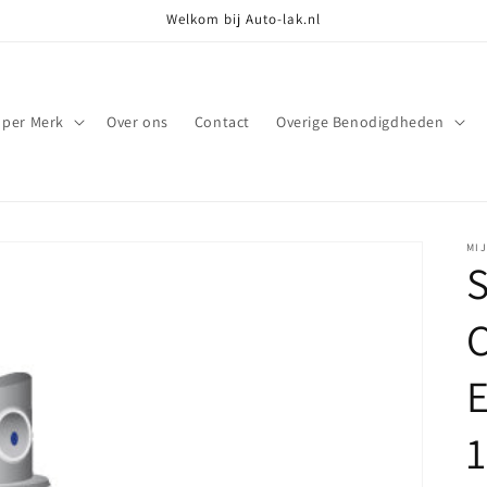
Welkom bij Auto-lak.nl
 per Merk
Over ons
Contact
Overige Benodigdheden
MI
S