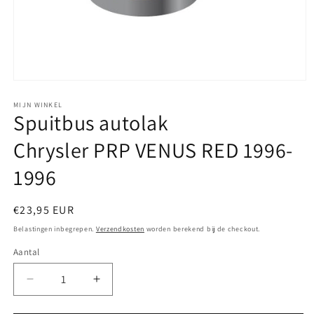
Media
1
openen
MIJN WINKEL
Spuitbus autolak
in
modaal
Chrysler PRP VENUS RED 1996-
1996
Normale
€23,95 EUR
prijs
Belastingen inbegrepen.
Verzendkosten
worden berekend bij de checkout.
Aantal
Aantal
Aantal
verlagen
verhogen