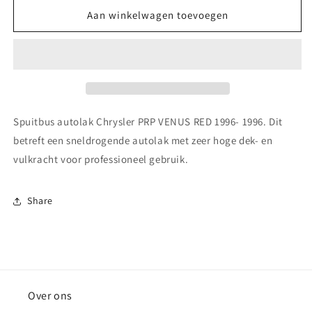
voor
voor
Spuitbus
Spuitbus
Aan winkelwagen toevoegen
autolak
autolak
Chrysler PRP VENUS
Chrysler PRP VENUS
RED
RED
1996-
1996-
1996
1996
Spuitbus autolak Chrysler PRP VENUS RED 1996- 1996. Dit
betreft een sneldrogende autolak met zeer hoge dek- en
vulkracht voor professioneel gebruik.
Share
Over ons