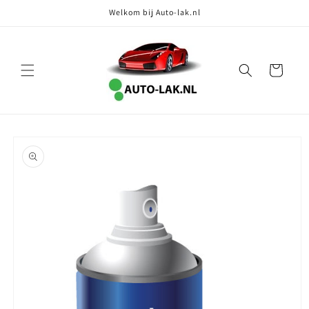
Meteen
Welkom bij Auto-lak.nl
naar de
content
Winkelwagen
Ga direct naar
productinformatie