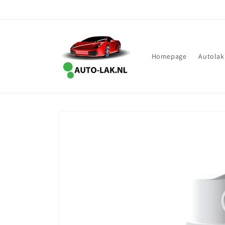
Meteen
naar de
content
Homepage
Autolak
Ga direct naar
productinformatie