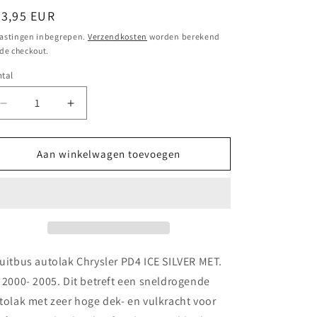
ormale
23,95 EUR
ijs
astingen inbegrepen.
Verzendkosten
worden berekend
 de checkout.
tal
Aantal
Aantal
verlagen
verhogen
voor
voor
Spuitbus
Spuitbus
Aan winkelwagen toevoegen
autolak
autolak
Chrysler PD4 ICE
Chrysler PD4 ICE
SILVER
SILVER
MET.
MET.
2C
2C
2000-
2000-
2005
2005
uitbus autolak Chrysler PD4 ICE SILVER MET.
 2000- 2005. Dit betreft een sneldrogende
tolak met zeer hoge dek- en vulkracht voor