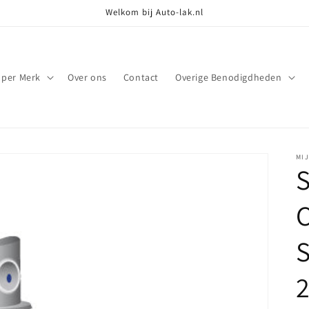
Welkom bij Auto-lak.nl
 per Merk
Over ons
Contact
Overige Benodigdheden
MI
S
C
S
2