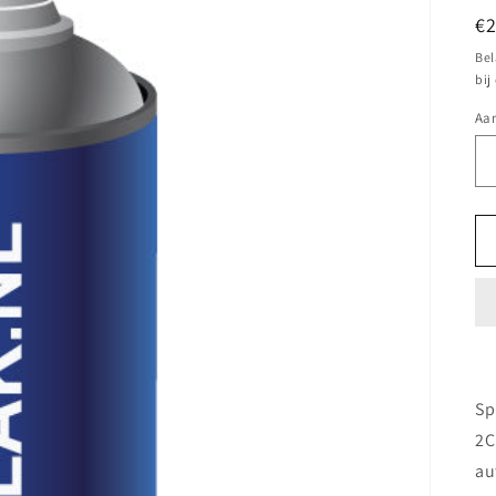
N
€
pr
Bel
bij
Aan
Sp
2C
au