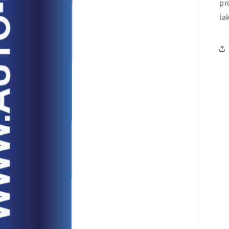
pr
la