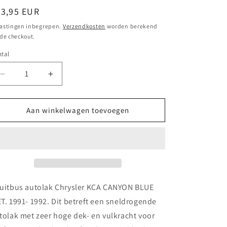
ormale
23,95 EUR
ijs
astingen inbegrepen.
Verzendkosten
worden berekend
 de checkout.
tal
Aantal
Aantal
verlagen
verhogen
voor
voor
Spuitbus
Spuitbus
Aan winkelwagen toevoegen
autolak
autolak
Chrysler KCA CANYON
Chrysler KCA CANYON
BLUE
BLUE
MET.
MET.
1991-
1991-
1992
1992
uitbus autolak Chrysler KCA CANYON BLUE
T. 1991- 1992. Dit betreft een sneldrogende
tolak met zeer hoge dek- en vulkracht voor