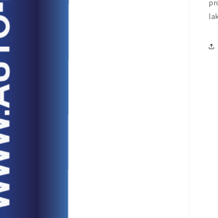
pr
la