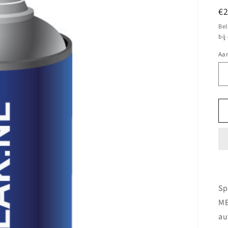
N
€
pr
Bel
bij
Aan
Sp
ME
au