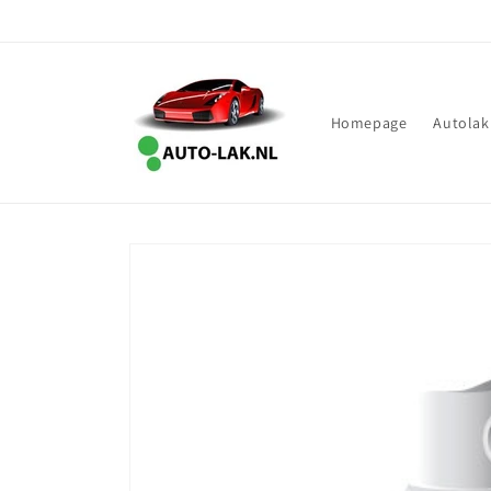
Meteen
naar de
content
Homepage
Autolak
Ga direct naar
productinformatie