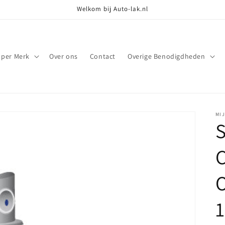
Welkom bij Auto-lak.nl
 per Merk
Over ons
Contact
Overige Benodigdheden
MI
S
C
O