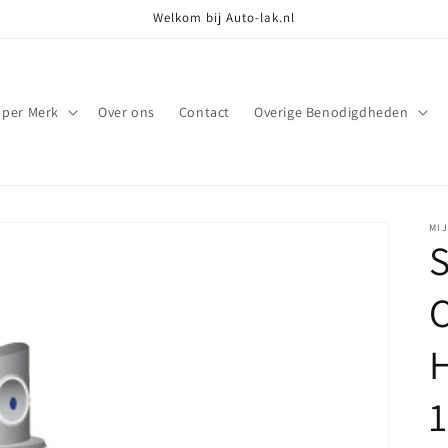
Welkom bij Auto-lak.nl
 per Merk
Over ons
Contact
Overige Benodigdheden
MI
S
C
1