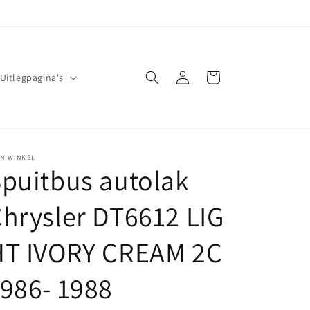
Inloggen
Winkelwagen
Uitlegpagina's
JN WINKEL
puitbus autolak
hrysler DT6612 LIG
HT IVORY CREAM 2C
986- 1988