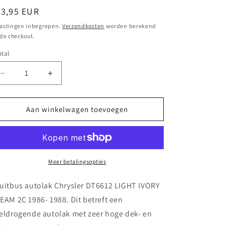
ormale
23,95 EUR
ijs
astingen inbegrepen.
Verzendkosten
worden berekend
 de checkout.
tal
Aantal
Aantal
verlagen
verhogen
voor
voor
Spuitbus
Spuitbus
Aan winkelwagen toevoegen
autolak
autolak
Chrysler DT6612 LIGHT
Chrysler DT6612 LIGHT
IVORY
IVORY
CREAM
CREAM
2C
2C
Meer betalingsopties
1986-
1986-
1988
1988
uitbus autolak Chrysler DT6612 LIGHT IVORY
EAM 2C 1986- 1988. Dit betreft een
eldrogende autolak met zeer hoge dek- en