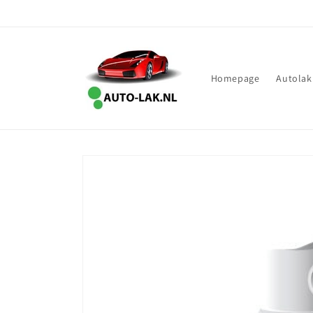
Meteen
naar de
content
Homepage
Autolak
Ga direct naar
productinformatie