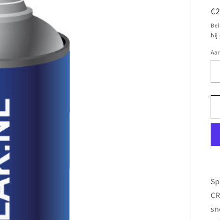
N
€
pr
Bel
bij
Aan
Sp
CR
sn