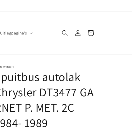
Inloggen
Winkelwagen
Uitlegpagina's
JN WINKEL
puitbus autolak
hrysler DT3477 GA
NET P. MET. 2C
984- 1989