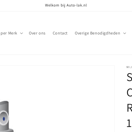
Welkom bij Auto-lak.nl
 per Merk
Over ons
Contact
Overige Benodigdheden
MI
S
C
R
1