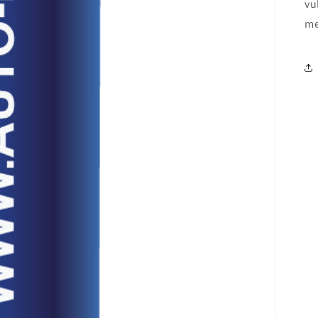
vu
me