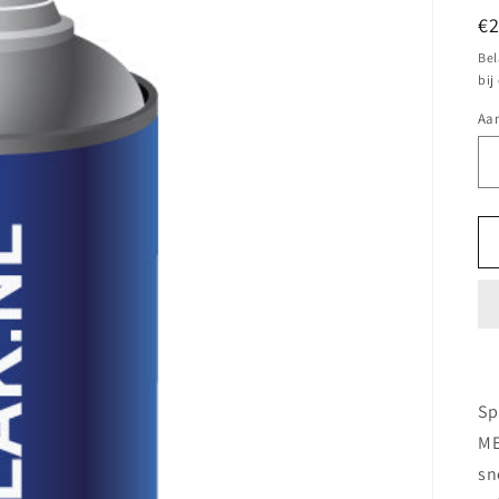
N
€
pr
Bel
bij
Aan
Sp
ME
sn