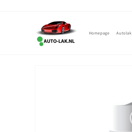
Meteen
naar de
content
Homepage
Autolak
Ga direct naar
productinformatie