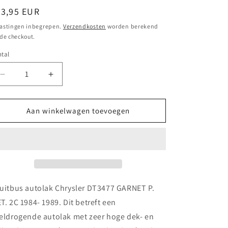
ormale
23,95 EUR
ijs
astingen inbegrepen.
Verzendkosten
worden berekend
 de checkout.
tal
Aantal
Aantal
verlagen
verhogen
voor
voor
Spuitbus
Spuitbus
Aan winkelwagen toevoegen
autolak
autolak
Chrysler DT3477 GARNET
Chrysler DT3477 GARNET
P.
P.
MET.
MET.
2C
2C
1984-
1984-
1989
1989
uitbus autolak Chrysler DT3477 GARNET P.
T. 2C 1984- 1989. Dit betreft een
eldrogende autolak met zeer hoge dek- en