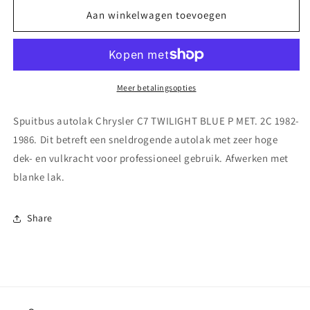
voor
voor
Spuitbus
Spuitbus
Aan winkelwagen toevoegen
autolak
autolak
Chrysler C7 TWILIGHT
Chrysler C7 TWILIGHT
BLUE
BLUE
P
P
MET.
MET.
Meer betalingsopties
2C
2C
1982-
1982-
Spuitbus autolak Chrysler C7 TWILIGHT BLUE P MET. 2C 1982-
1986
1986
1986. Dit betreft een sneldrogende autolak met zeer hoge
dek- en vulkracht voor professioneel gebruik. Afwerken met
blanke lak.
Share