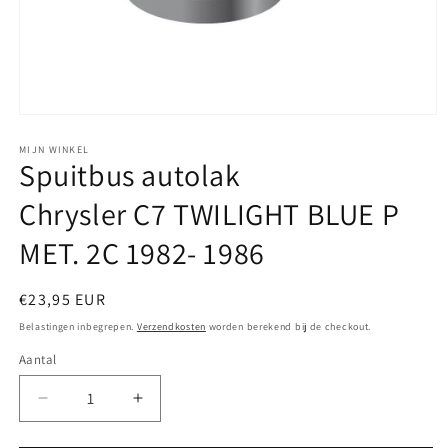
Media
1
openen
MIJN WINKEL
Spuitbus autolak
in
modaal
Chrysler C7 TWILIGHT BLUE P
MET. 2C 1982- 1986
Normale
€23,95 EUR
prijs
Belastingen inbegrepen.
Verzendkosten
worden berekend bij de checkout.
Aantal
Aantal
Aantal
verlagen
verhogen