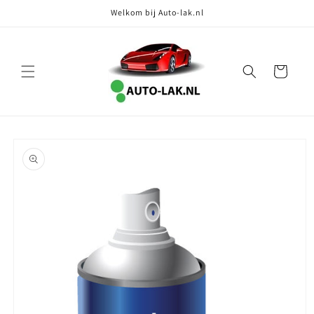
Meteen
Welkom bij Auto-lak.nl
naar de
content
Winkelwagen
Ga direct naar
productinformatie