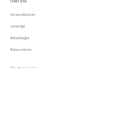
Over ons
Verzendkosten
Levertijd
Betaalwijze
Retourneren
Klantenservice
Contact
Betaalmethoden