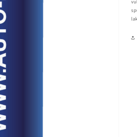
vu
sp
la