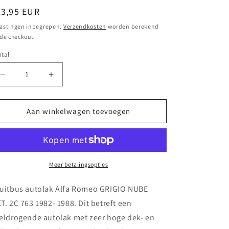
ormale
23,95 EUR
ijs
astingen inbegrepen.
Verzendkosten
worden berekend
 de checkout.
tal
Aantal
Aantal
verlagen
verhogen
voor
voor
Spuitbus
Spuitbus
Aan winkelwagen toevoegen
autolak
autolak
Alfa
Alfa
Romeo GRIGIO
Romeo GRIGIO
NUBE
NUBE
MET.
MET.
Meer betalingsopties
2C 763
2C 763
1982-
1982-
uitbus autolak Alfa Romeo GRIGIO NUBE
1988
1988
T. 2C 763 1982- 1988. Dit betreft een
eldrogende autolak met zeer hoge dek- en