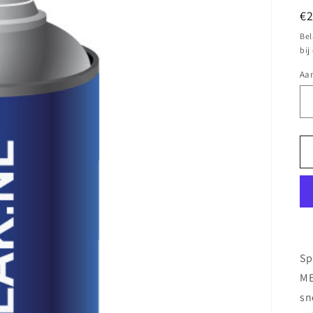
N
€
pr
Bel
bij
Aan
Sp
ME
sn