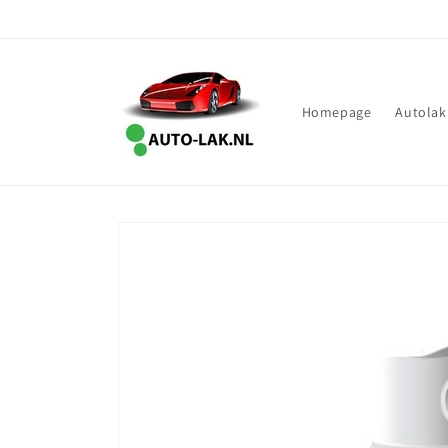
Meteen
naar de
content
Homepage
Autolak
Ga direct naar
productinformatie