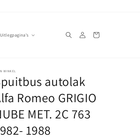
Inloggen
Winkelwagen
Uitlegpagina's
JN WINKEL
puitbus autolak
Alfa Romeo GRIGIO
NUBE MET. 2C 763
982- 1988