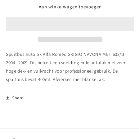
voor
voor
Spuitbus
Spuitbus
Aan winkelwagen toevoegen
autolak
autolak
Alfa
Alfa
Romeo GRIGIO
Romeo GRIGIO
NAVONA
NAVONA
MET 603/B
MET 603/B
2004-
2004-
2009
2009
Spuitbus autolak Alfa Romeo GRIGIO NAVONA MET 603/B
2004- 2009. Dit betreft een sneldrogende autolak met zeer
hoge dek- en vulkracht voor professioneel gebruik. De
spuitbus bevat 400ml. Afwerken met blanke lak.
Share