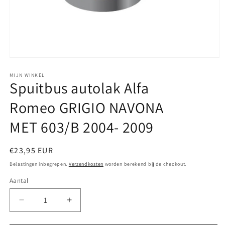
Media
1
openen
MIJN WINKEL
Spuitbus autolak Alfa
in
modaal
Romeo GRIGIO NAVONA
MET 603/B 2004- 2009
Normale
€23,95 EUR
prijs
Belastingen inbegrepen.
Verzendkosten
worden berekend bij de checkout.
Aantal
Aantal
Aantal
verlagen
verhogen