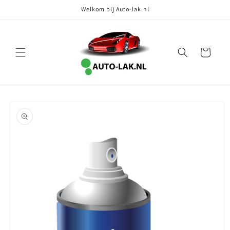
Meteen
Welkom bij Auto-lak.nl
naar de
content
Winkelwagen
Ga direct naar
productinformatie