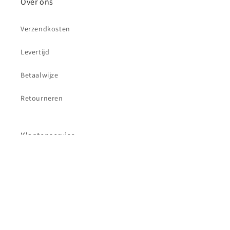
Over ons
Verzendkosten
Levertijd
Betaalwijze
Retourneren
Klantenservice
Contact
Betaalmethoden