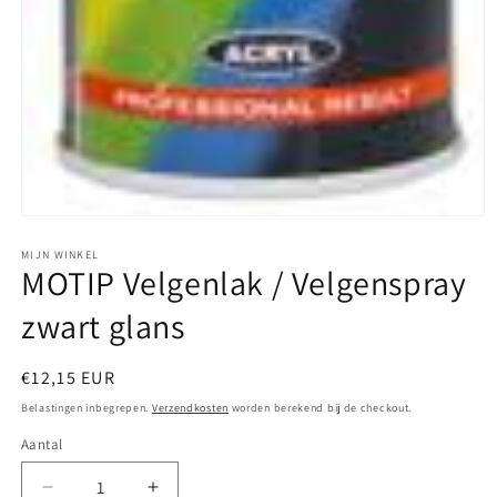
Media
1
openen
MIJN WINKEL
MOTIP Velgenlak / Velgenspray
in
modaal
zwart glans
Normale
€12,15 EUR
prijs
Belastingen inbegrepen.
Verzendkosten
worden berekend bij de checkout.
Aantal
Aantal
Aantal