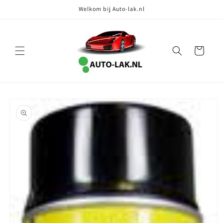
Meteen
Welkom bij Auto-lak.nl
naar de
content
Winkelwagen
Ga direct naar
productinformatie