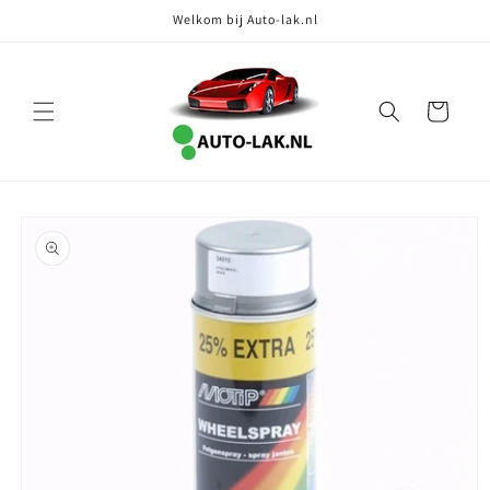
Meteen
Welkom bij Auto-lak.nl
naar de
content
Winkelwagen
Ga direct naar
productinformatie