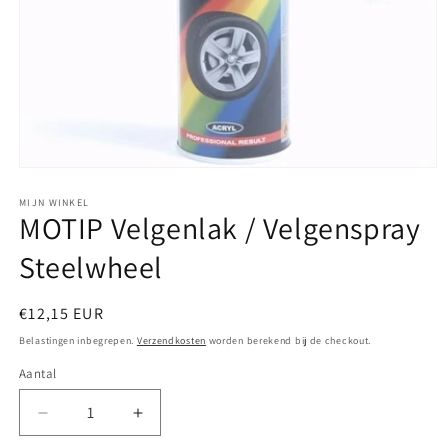
Media
1
openen
MIJN WINKEL
MOTIP Velgenlak / Velgenspray
in
modaal
Steelwheel
Normale
€12,15 EUR
prijs
Belastingen inbegrepen.
Verzendkosten
worden berekend bij de checkout.
Aantal
Aantal
Aantal
verlagen
verhogen