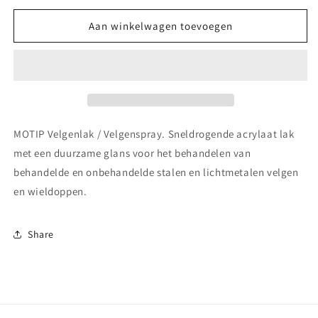
voor
voor
MOTIP
MOTIP
Aan winkelwagen toevoegen
Velgenlak
Velgenlak
/
/
Velgenspray
Velgenspray
Steelwheel
Steelwheel
MOTIP Velgenlak / Velgenspray. Sneldrogende acrylaat lak
met een duurzame glans voor het behandelen van
behandelde en onbehandelde stalen en lichtmetalen velgen
en wieldoppen.
Share