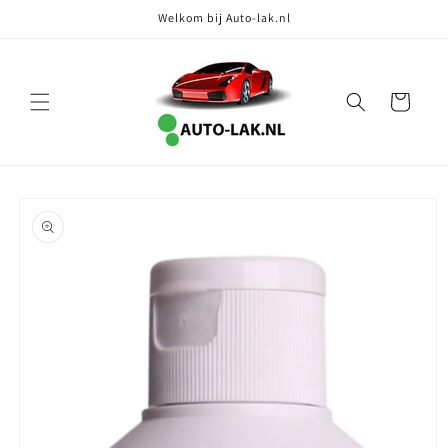
Meteen
Welkom bij Auto-lak.nl
naar de
content
Winkelwagen
Ga direct naar
productinformatie