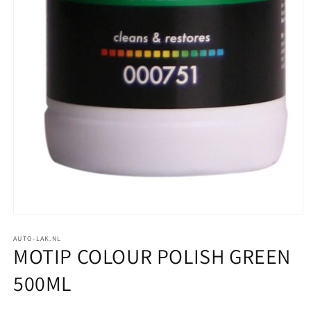
Media
1
openen
AUTO-LAK.NL
MOTIP COLOUR POLISH GREEN
in
modaal
500ML