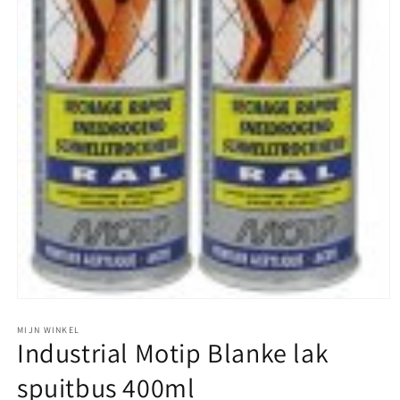
Media
1
openen
MIJN WINKEL
Industrial Motip Blanke lak
in
modaal
spuitbus 400ml