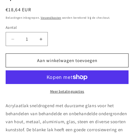
Normale
€18,64 EUR
prijs
Belastingen inbegrepen.
Verzendkosten
worden berekend bij de checkout.
Aantal
Aantal
Aantal
verlagen
verhogen
voor
voor
Industrial
Industrial
Aan winkelwagen toevoegen
Motip
Motip
Blanke
Blanke
lak
lak
spuitbus
spuitbus
400ml
400ml
Meer betalingsopties
Acrylaatlak sneldrogend met duurzame glans voor het
behandelen van behandelde en onbehandelde ondergronden
van hout, metaal, aluminium, glas, steen en diverse soorten
kunststof. De blanke lak heeft een goede corrosiewering en