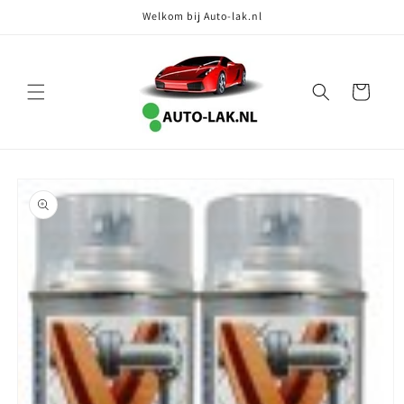
Meteen
Welkom bij Auto-lak.nl
naar de
content
Winkelwagen
Ga direct naar
productinformatie