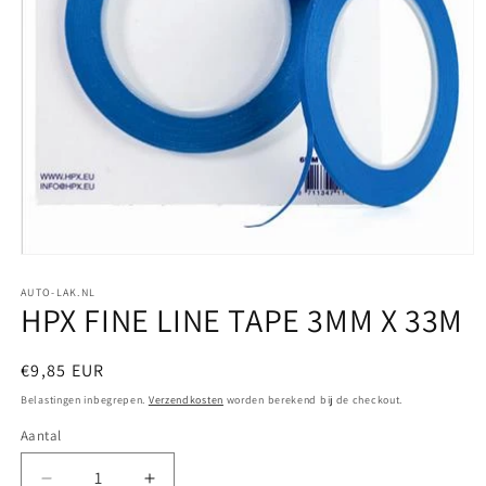
Media
1
openen
AUTO-LAK.NL
HPX FINE LINE TAPE 3MM X 33M
in
modaal
Normale
€9,85 EUR
prijs
Belastingen inbegrepen.
Verzendkosten
worden berekend bij de checkout.
Aantal