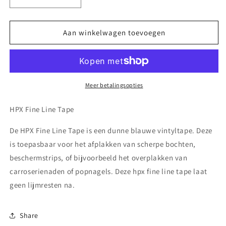
Aantal
Aantal
verlagen
verhogen
voor
voor
HPX
HPX
Aan winkelwagen toevoegen
FINE
FINE
LINE
LINE
TAPE
TAPE
3MM
3MM
X
X
Meer betalingsopties
33M
33M
HPX Fine Line Tape
De HPX Fine Line Tape is een dunne blauwe vintyltape. Deze
is toepasbaar voor het afplakken van scherpe bochten,
beschermstrips, of bijvoorbeeld het overplakken van
carroserienaden of popnagels. Deze hpx fine line tape laat
geen lijmresten na.
Share