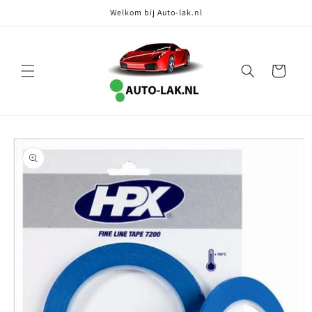
Meteen
Welkom bij Auto-lak.nl
naar de
content
Winkelwagen
Ga direct naar
productinformatie