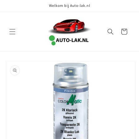
Meteen
Welkom bij Auto-lak.nl
naar de
content
Winkelwagen
Ga direct naar
productinformatie