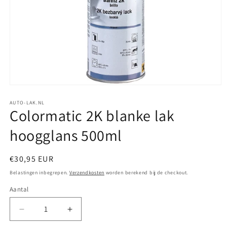
Media
1
openen
AUTO-LAK.NL
Colormatic 2K blanke lak
in
modaal
hoogglans 500ml
Normale
€30,95 EUR
prijs
Belastingen inbegrepen.
Verzendkosten
worden berekend bij de checkout.
Aantal
Aantal
Aantal
verlagen
verhogen