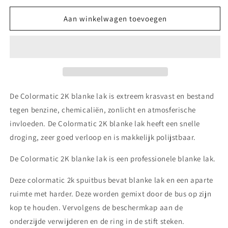
voor
voor
Colormatic
Colormatic
Aan winkelwagen toevoegen
2K
2K
blanke
blanke
lak
lak
hoogglans
hoogglans
500ml
500ml
De Colormatic 2K blanke lak is extreem krasvast en bestand
tegen benzine, chemicaliën, zonlicht en atmosferische
invloeden. De Colormatic 2K blanke lak heeft een snelle
droging, zeer goed verloop en is makkelijk polijstbaar.
De Colormatic 2K blanke lak is een professionele blanke lak.
Deze colormatic 2k spuitbus bevat blanke lak en een aparte
ruimte met harder. Deze worden gemixt door de bus op zijn
kop te houden. Vervolgens de beschermkap aan de
onderzijde verwijderen en de ring in de stift steken.