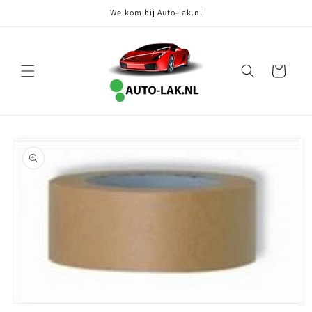
Meteen
Welkom bij Auto-lak.nl
naar de
content
Winkelwagen
Ga direct naar
productinformatie
Media