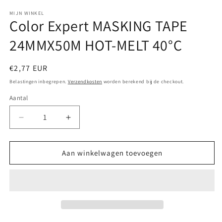
1
openen
MIJN WINKEL
Color Expert MASKING TAPE
in
modaal
24MMX50M HOT-MELT 40°C
Normale
€2,77 EUR
prijs
Belastingen inbegrepen.
Verzendkosten
worden berekend bij de checkout.
Aantal
Aantal
Aantal
verlagen
verhogen
voor
voor
Color
Color
Aan winkelwagen toevoegen
Expert
Expert
MASKING
MASKING
TAPE
TAPE
24MMX50M
24MMX50M
HOT-
HOT-
MELT
MELT