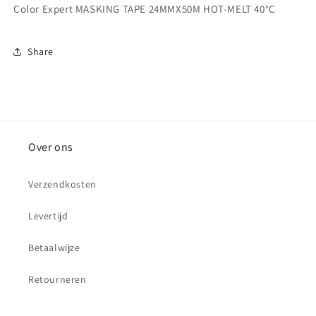
40°C
40°C
Color Expert MASKING TAPE 24MMX50M HOT-MELT 40°C
Share
Over ons
Verzendkosten
Levertijd
Betaalwijze
Retourneren